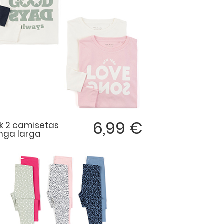
6,99 €
k 2 camisetas
ga larga