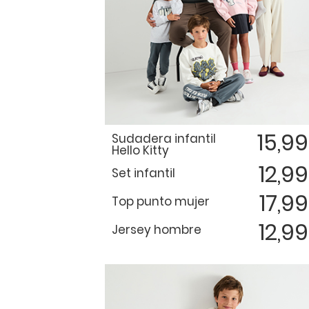
15,9
Sudadera infantil
Hello Kitty
12,9
Set infantil
17,9
Top punto mujer
12,9
Jersey hombre