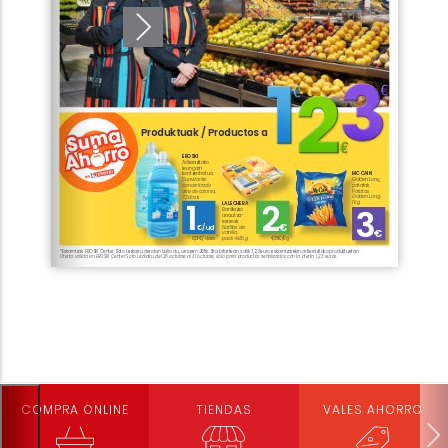
COMPRA ONLINE
TIENDAS
VALES AHORRO
Loading PDF 100% ...