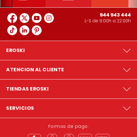
944 943 444
L-S de 9:00h a 22:00h
EROSKI
ATENCION AL CLIENTE
TIENDAS EROSKI
SERVICIOS
Formas de pago: