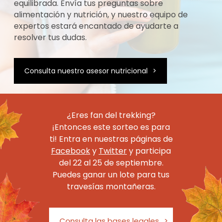
equilibrada. Envía tus preguntas sobre
alimentación y nutrición, y nuestro equipo de
expertos estará encantado de ayudarte a
resolver tus dudas.
Consulta nuestro asesor nutricional
>
¿Eres fan del trekking?
¡Entonces este sorteo es para
ti! Entra en nuestras páginas de
Facebook
y
Twitter
y participa
del 22 al 25 de septiembre.
Puedes ganar un lote para tus
travesías montañeras.
Consulta las bases legales
>