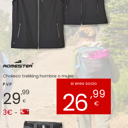
Chaleco trekking hombre o mujer
si eres socio
P.V.P
26
,99
,99
29
€
€
3€
→