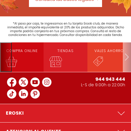
*Al paso por caja, te ingresamos en tu tarjeta Eroski club, de manera
inmediata, el importe equivalente al 20% de los productos adquiridos. Dicho
importe podrás canjearlo en tus próximas compras. Consulta el resto de
condiciones en tu hipermercado. Consultar disponibilidad en cada tienda.
COMPRA ONLINE
TIENDAS
VALES AHORRO
944 943 444
L-S de 9:00h a 22:00h
EROSKI