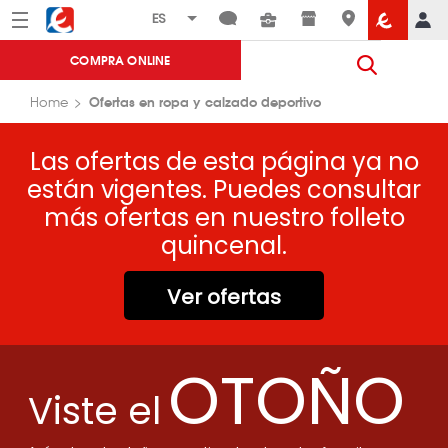
Menú
Eroski
COMPRA ONLINE
Ofertas en ropa y calzado deportivo
Home
Las ofertas de esta página ya no
están vigentes. Puedes consultar
más ofertas en nuestro folleto
quincenal.
Ver ofertas
OTOÑO
Viste el