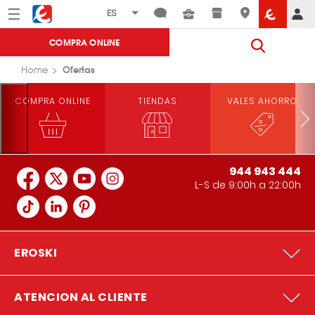
Menú
Eroski
COMPRA ONLINE
Ofertas
Home
COMPRA ONLINE
TIENDAS
VALES AHORRO
944 943 444
L-S de 9:00h a 22:00h
EROSKI
ATENCION AL CLIENTE