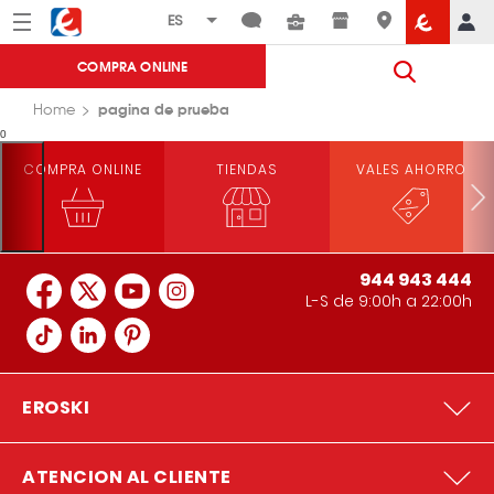
Menú
Eroski
COMPRA ONLINE
pagina de prueba
Home
0
COMPRA ONLINE
TIENDAS
VALES AHORRO
944 943 444
L-S de 9:00h a 22:00h
EROSKI
ATENCION AL CLIENTE