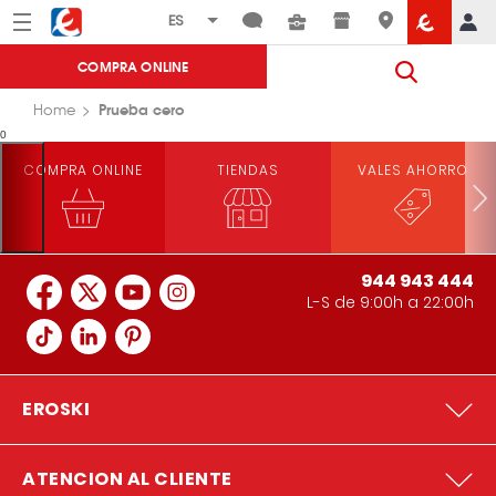
Menú
Eroski
COMPRA ONLINE
Prueba cero
Home
0
COMPRA ONLINE
TIENDAS
VALES AHORRO
944 943 444
L-S de 9:00h a 22:00h
EROSKI
ATENCION AL CLIENTE