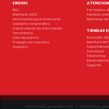
EROSKI
ATENCION 
RSC
Formulario d
Memoria 2025
Tiendas onli
Información para inversores
Retiradas de
Gobierno corporativo
Canal interno de información
TIENDAS E
Inmobiliaria
Buscador de
Sala de prensa
Apertura en 
Trabaja con nosotros
Supermercad
Investors
Descanso
Eléctronica
Electrodomé
Seguros
Condiciones generales Club
Condiciones gene