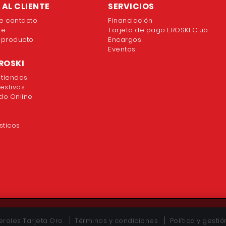
AL CLIENTE
SERVICIOS
e contacto
Financiación
ne
Tarjeta de pago EROSKI Club
 producto
Encargos
Eventos
ROSKI
 tiendas
festivos
o Online
sticos
rales Tarjeta Oro
Términos y condiciones
Política y gesti