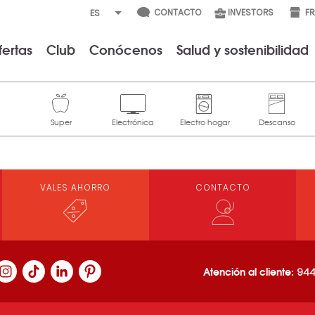
CONTACTO
INVESTORS
F
fertas
Club
Conócenos
Salud y sostenibilidad
VALES AHORRO
CONTACTO
Atención al cliente:
944