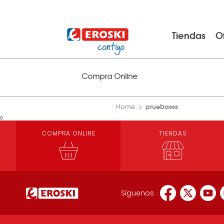
Tiendas
O
Compra Online
pruebasss
Home
0
COMPRA ONLINE
TIENDAS
Síguenos