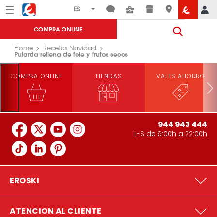
Menú
Eroski
COMPRA ONLINE
Home
Recetas Navidad
Pularda rellena de foie y frutos secos
COMPRA ONLINE
TIENDAS
VALES AHORRO
944 943 444
L-S de 9:00h a 22:00h
EROSKI
ATENCION AL CLIENTE