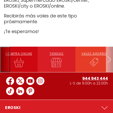
EROSKI, Supermercado EROSKI/center,
EROSKI/city o EROSKI/online.
Recibirás más vales de este tipo
próximamente.
¡Te esperamos!
COMPRA ONLINE
TIENDAS
VALES AHORRO
944 943 444
L-S de 9:00h a 22:00h
EROSKI