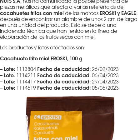
NUTS S.A
. nos ha comunicado la posible presencia de
piezas metálicas que afecta a varias referencias de
cacahuetes fritos con miel
EROSKI y EAGLE
de las marcas
,
después de encontrar un alambre de unos 2 cm de largo
en una unidad del producto. Esto se debe a una
incidencia técnica que han tenido en la línea de
elaboración de los frutos secos con miel.
Los productos y lotes afectados son:
Cacahuete frito miel EROSKI, 100 g
– Lote:
Fecha de caducidad:
1113804
26/02/2023
– Lote:
Fecha de caducidad:
1114211
06/04/2023
– Lote:
Fecha de caducidad:
1114417
29/04/2023
– Lote:
Fecha de caducidad:
1114619
05/06/2023