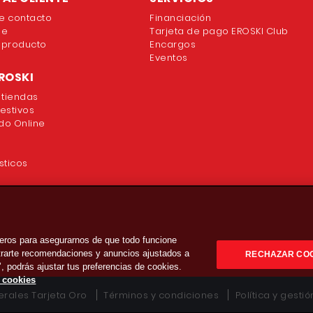
e contacto
Financiación
ne
Tarjeta de pago EROSKI Club
 producto
Encargos
Eventos
ROSKI
 tiendas
festivos
o Online
sticos
eros para asegurarnos de que todo funcione
strarte recomendaciones y anuncios ajustados a
RECHAZAR CO
’, podrás ajustar tus preferencias de cookies.
e cookies
rales Tarjeta Oro
Términos y condiciones
Política y gesti