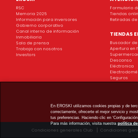
RSC
Formulario d
Memoria 2025
Tiendas onli
Información para inversores
Retiradas de
Gobierno corporativo
Canal interno de información
TIENDAS E
Inmobiliaria
Buscador de
Sala de prensa
Apertura en 
Trabaja con nosotros
Supermercad
Investors
Descanso
Eléctronica
Electrodomé
Seguros
En EROSKI utilizamos cookies propias y de terc
correctamente, ofrecerte el mejor servicio y mo
tus preferencias. Haciendo clic en ‘Configuración
Para más información, visita nuestra
política d
Condiciones generales Club
Condiciones gene