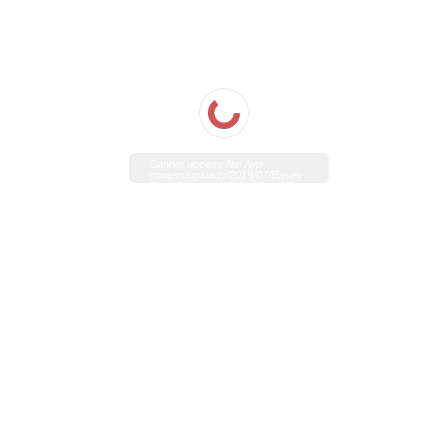
Cannot access file! /wp-
content/uploads/2019/07/Bases-
Reto-Saludable-Julio-v1-.pdf?
0.11111709506166223