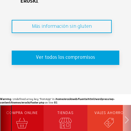
EROSKI
.
Más información sin gluten
Ver todos los compromisos
Warning
: Undefined array key "fromApp" in
/home/eroskiweb/fuente/html/wordpress/wp-
content/themes/eroski/footer.php
on line
81
COMPRA ONLINE
TIENDAS
VALES AHORRO