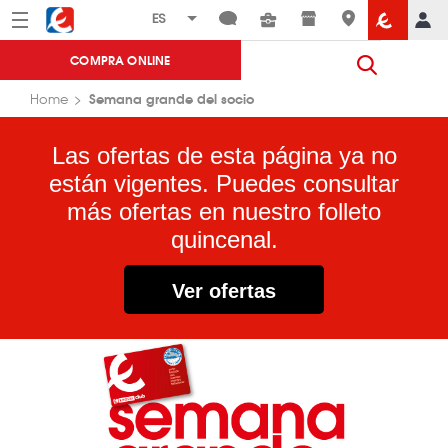
Menú
Eroski
COMPRA ONLINE
Semana grande del socio
Home
Las ofertas de esta página ya no
están vigentes. Puedes consultar
más ofertas en nuestro folleto
quincenal.
Ver ofertas