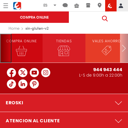
Menú
Eroski
COMPRA ONLINE
sin-gluten-v2
Home
COMPRA ONLINE
TIENDAS
VALES AHORRO
944 943 444
L-S de 9:00h a 22:00h
EROSKI
ATENCION AL CLIENTE