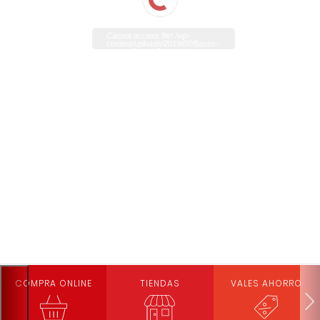
Cannot access file! /wp-
content/uploads/2019/07/Bases-
sorteo-Digital-Global-club-
julio2019v3.pdf?
0.6543739561808679
COMPRA ONLINE
TIENDAS
VALES AHORRO