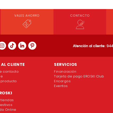
VALES AHORRO
CONTACTO
Loading PDF 100% ...
Atención al cliente:
944
AL CLIENTE
SERVICIOS
e contacto
Financiación
ne
Tarjeta de pago EROSKI Club
 producto
Encargos
Eventos
ROSKI
 tiendas
festivos
o Online