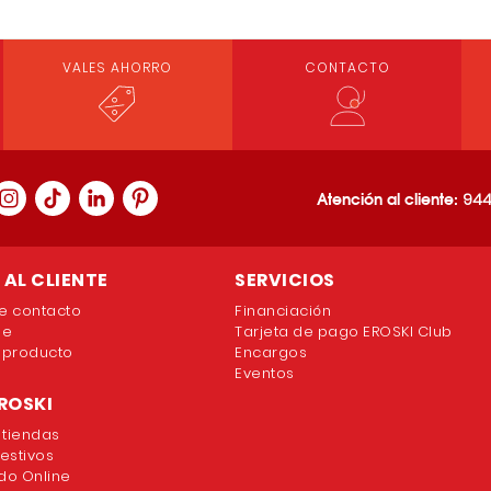
VALES AHORRO
CONTACTO
Loading PDF 100% ...
Atención al cliente:
944
AL CLIENTE
SERVICIOS
e contacto
Financiación
ne
Tarjeta de pago EROSKI Club
 producto
Encargos
Eventos
ROSKI
 tiendas
festivos
o Online