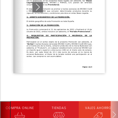
COMPRA ONLINE
TIENDAS
VALES AHORRO
Loading PDF 100% ...