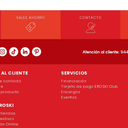
VALES AHORRO
CONTACTO
Loading PDF 100% ...
Atención al cliente:
944
AL CLIENTE
SERVICIOS
e contacto
Financiación
ne
Tarjeta de pago EROSKI Club
 producto
Encargos
Eventos
ROSKI
 tiendas
festivos
o Online