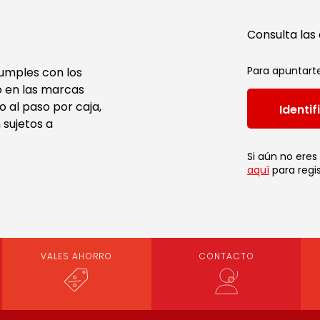
Consulta las
Para apuntarte
cumples con los
o en las marcas
o al paso por caja,
Identi
 sujetos a
Si aún no eres
aquí
para regis
VALES AHORRO
CONTACTO