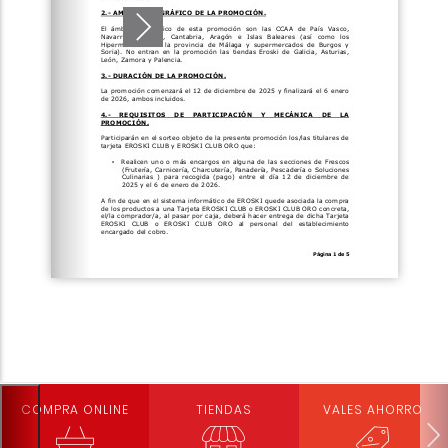
COMPRA ONLINE
TIENDAS
VALES AHORRO
Loading PDF 100% ...