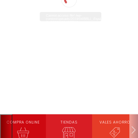
Cannot access file! /wp-
content/uploads/2019/04/BBLL_Espárrago_Navarra.pdf?
0.4266328384037843
COMPRA ONLINE
TIENDAS
VALES AHORRO