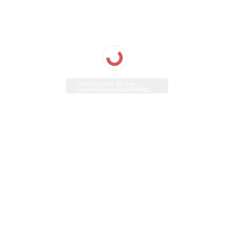
Cannot access file! /wp-
content/uploads/2019/09/BBLL-
Día-Internacional-del-
Guacamole.pdf?
0.33838944680850824