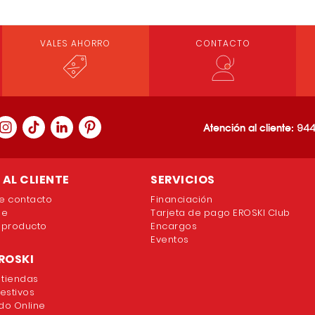
VALES AHORRO
CONTACTO
Loading PDF 100% ...
Atención al cliente:
944
AL CLIENTE
SERVICIOS
e contacto
Financiación
ne
Tarjeta de pago EROSKI Club
 producto
Encargos
Eventos
ROSKI
 tiendas
festivos
o Online