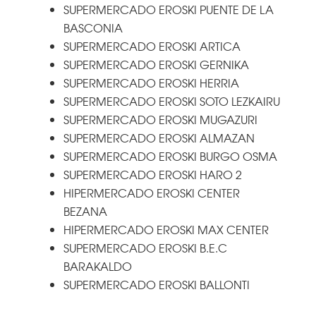
SUPERMERCADO EROSKI PUENTE DE LA
BASCONIA
SUPERMERCADO EROSKI ARTICA
SUPERMERCADO EROSKI GERNIKA
SUPERMERCADO EROSKI HERRIA
SUPERMERCADO EROSKI SOTO LEZKAIRU
SUPERMERCADO EROSKI MUGAZURI
SUPERMERCADO EROSKI ALMAZAN
SUPERMERCADO EROSKI BURGO OSMA
SUPERMERCADO EROSKI HARO 2
HIPERMERCADO EROSKI CENTER
BEZANA
HIPERMERCADO EROSKI MAX CENTER
SUPERMERCADO EROSKI B.E.C
BARAKALDO
SUPERMERCADO EROSKI BALLONTI