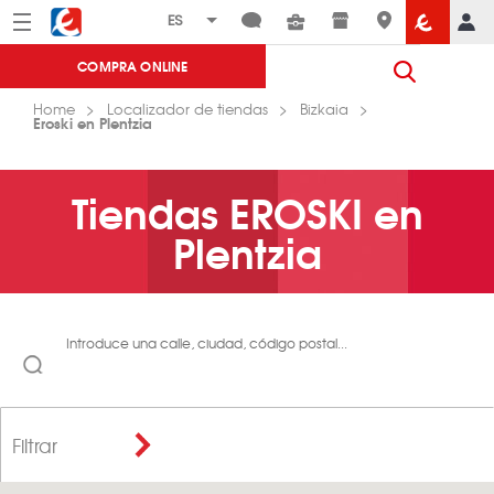
Menú
Eroski
COMPRA ONLINE
Home
Localizador de tiendas
Bizkaia
Eroski en Plentzia
Tiendas EROSKI en
Plentzia
Introduce una calle, ciudad, código postal...