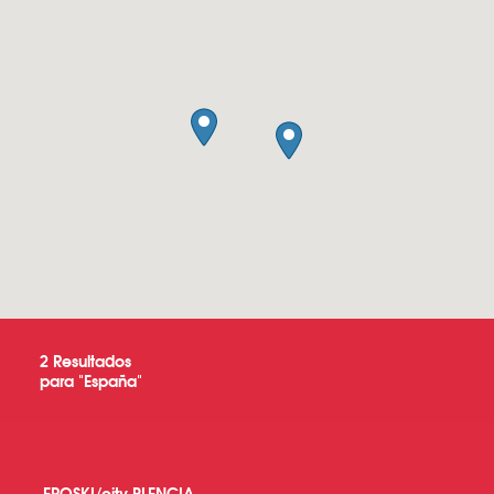
2
Resultados
para "
España
"
EROSKI/city PLENCIA