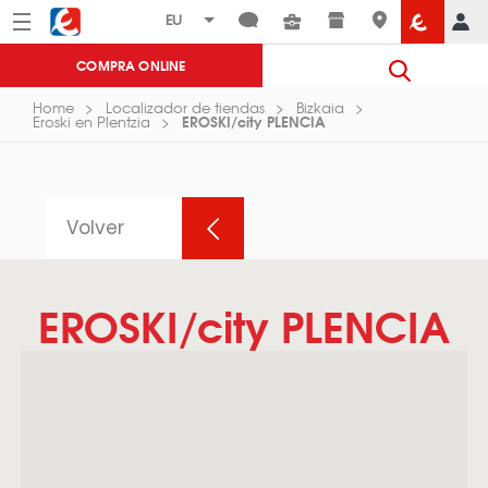
Menú
Eroski
COMPRA ONLINE
Home
Localizador de tiendas
Bizkaia
EROSKI/city PLENCIA
Eroski en Plentzia
Volver
EROSKI/city PLENCIA