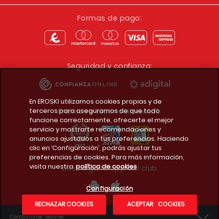
Formas de pago:
Seguridad y confianza:
En EROSKI utilizamos cookies propias y de
terceros para asegurarnos de que todo
Premios y reconocimientos:
funcione correctamente, ofrecerte el mejor
servicio y mostrarte recomendaciones y
anuncios ajustados a tus preferencias. Haciendo
clic en ‘Configuración’, podrás ajustar tus
preferencias de cookies. Para más información,
visita nuestra
política de cookies
Descarga la app del club
Configuración
RECHAZAR COOKIES
ACEPTAR COOKIES
Condiciones legales