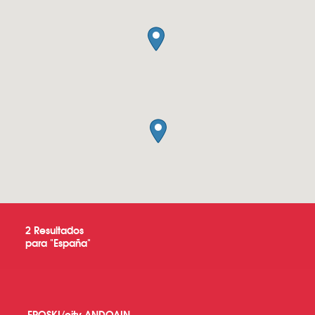
2
Resultados
para "
España
"
EROSKI/city ANDOAIN