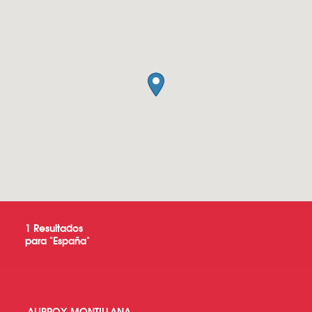
1
Resultados
para "
España
"
ALIPROX MONTILLANA