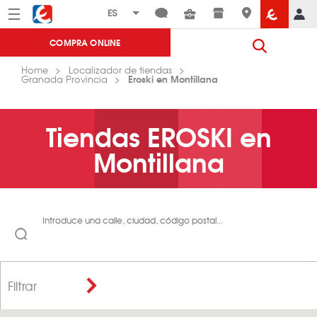
Menú
Eroski
COMPRA ONLINE
Home
Localizador de tiendas
Eroski en Montillana
Granada Provincia
Tiendas EROSKI en
Montillana
Introduce una calle, ciudad, código postal...