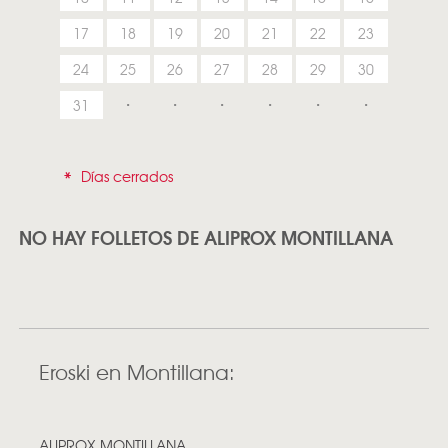
17
18
19
20
21
22
23
24
25
26
27
28
29
30
31
*
Días cerrados
NO HAY FOLLETOS DE ALIPROX MONTILLANA
Eroski en Montillana:
ALIPROX MONTILLANA