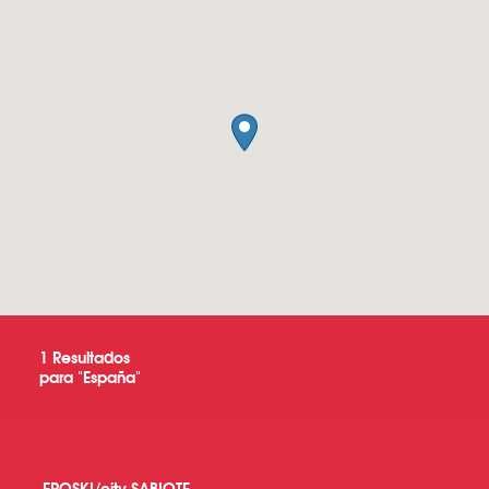
1
Resultados
para "
España
"
EROSKI/city SABIOTE