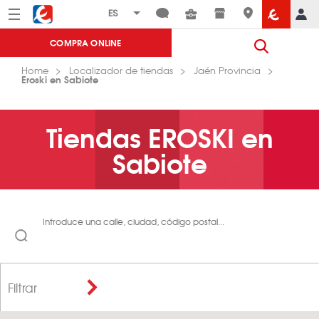
Menú
Eroski
COMPRA ONLINE
Home
Localizador de tiendas
Jaén Provincia
Eroski en Sabiote
Tiendas EROSKI en
Sabiote
Introduce una calle, ciudad, código postal...