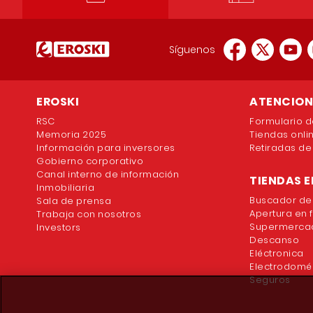
Síguenos
EROSKI
ATENCION 
RSC
Formulario d
Memoria 2025
Tiendas onli
Información para inversores
Retiradas de
Gobierno corporativo
Canal interno de información
TIENDAS E
Inmobiliaria
Buscador de
Sala de prensa
Apertura en 
Trabaja con nosotros
Supermercad
Investors
Descanso
Eléctronica
Electrodomé
Seguros