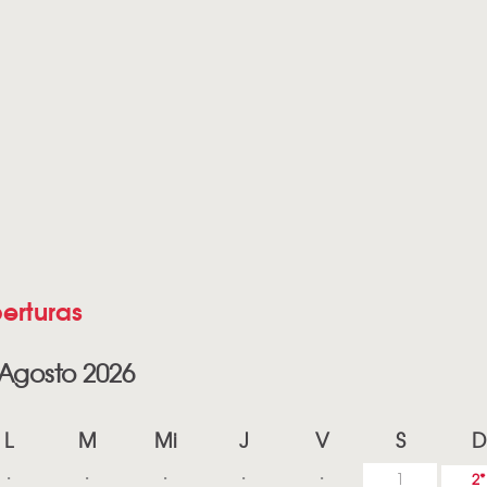
erturas
Agosto 2026
L
M
Mi
J
V
S
D
1
2