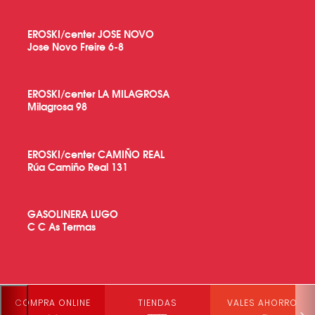
EROSKI/center JOSE NOVO
Jose Novo Freire 6-8
EROSKI/center LA MILAGROSA
Milagrosa 98
EROSKI/center CAMIÑO REAL
Rúa Camiño Real 131
GASOLINERA LUGO
C C As Termas
COMPRA ONLINE
TIENDAS
VALES AHORRO