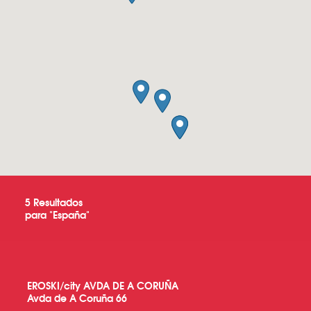
5
Resultados
para "
España
"
EROSKI/city AVDA DE A CORUÑA
Avda de A Coruña 66