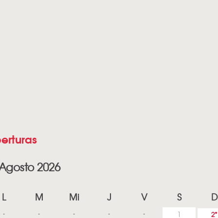
erturas
Agosto 2026
L
M
Mi
J
V
S
D
1
2