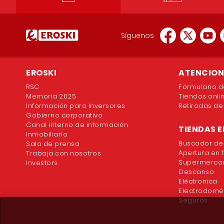
Síguenos
EROSKI
ATENCION 
RSC
Formulario d
Memoria 2025
Tiendas onli
Información para inversores
Retiradas de
Gobierno corporativo
Canal interno de información
TIENDAS E
Inmobiliaria
Buscador de
Sala de prensa
Apertura en 
Trabaja con nosotros
Supermercad
Investors
Descanso
Eléctronica
Electrodomé
Seguros