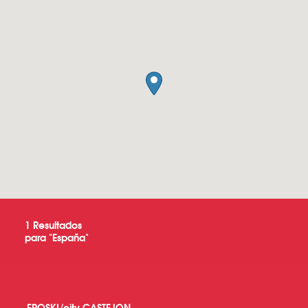
1
Resultados
para "
España
"
EROSKI/city CASTEJON