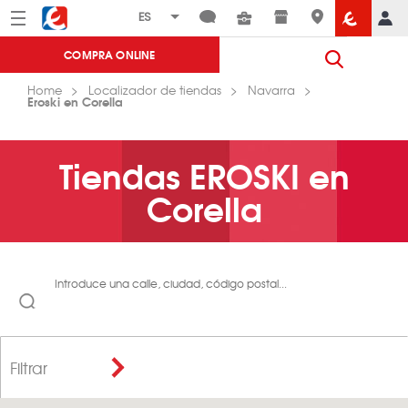
Menú
Eroski
COMPRA ONLINE
Home
Localizador de tiendas
Navarra
Eroski en Corella
Tiendas EROSKI en
Corella
Introduce una calle, ciudad, código postal...