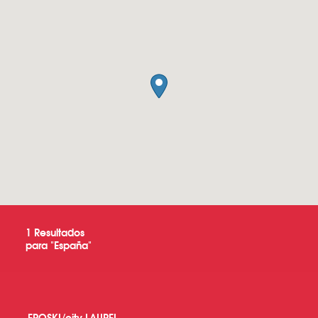
1
Resultados
para "
España
"
EROSKI/city LAUREL