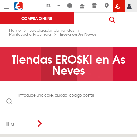
Menú
Eroski
COMPRA ONLINE
Home
Localizador de tiendas
Eroski en As Neves
Pontevedra Provincia
Tiendas EROSKI en As
Neves
Introduce una calle, ciudad, código postal...