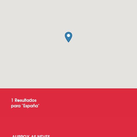
1
Resultados
para "
España
"
ALIPROX AS NEVES