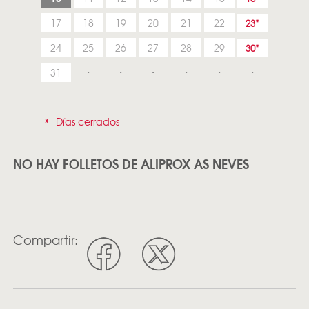
17
18
19
20
21
22
23
24
25
26
27
28
29
30
31
*
Días cerrados
NO HAY FOLLETOS DE ALIPROX AS NEVES
Compartir: