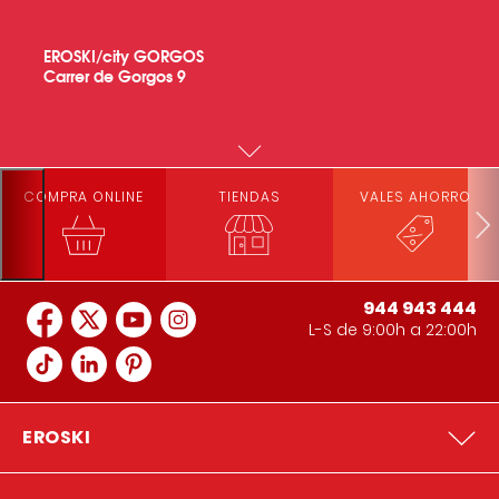
EROSKI/city GORGOS
Carrer de Gorgos 9
EROSKI/city CALABAZAS
Carrer de les Carabasses 17
COMPRA ONLINE
TIENDAS
VALES AHORRO
EROSKI/city ALZIRA
Carrer Doctor Ferran 70
944 943 444
L-S de 9:00h a 22:00h
EROSKI