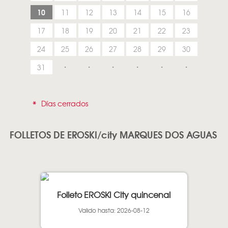
10
11
12
13
14
15
16
17
18
19
20
21
22
23
24
25
26
27
28
29
30
31
*
Días cerrados
FOLLETOS DE EROSKI/city MARQUES DOS AGUAS
Folleto EROSKI City quincenal
Valido hasta: 2026-08-12