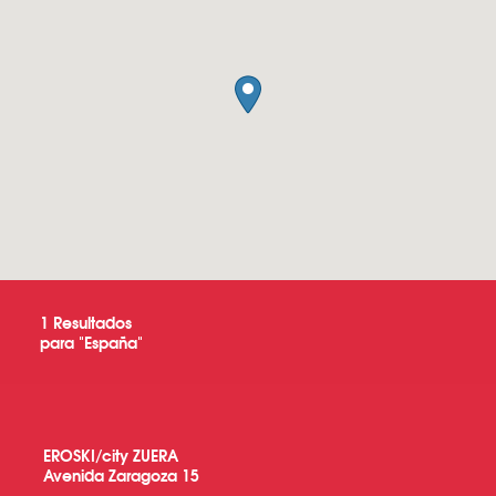
1
Resultados
para "
España
"
EROSKI/city ZUERA
Avenida Zaragoza 15