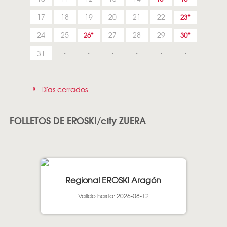
17
18
19
20
21
22
23
24
25
27
28
29
26
30
31
*
Días cerrados
FOLLETOS DE EROSKI/city ZUERA
Regional EROSKI Aragón
Valido hasta: 2026-08-12