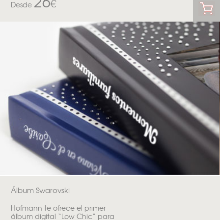
26
€
Desde
Álbum Swarovski
Hofmann te ofrece el primer
álbum digital “Low Chic” para