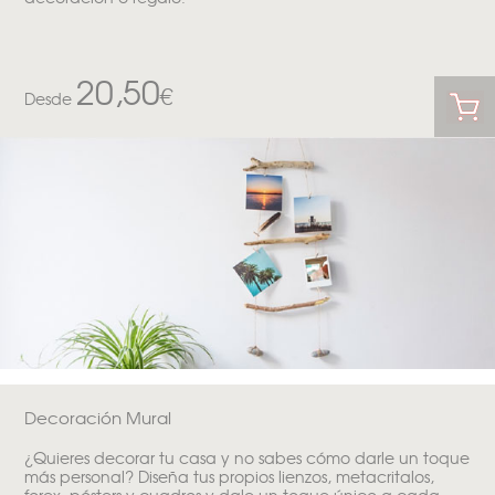
20,50
€
Desde
Decoración Mural
¿Quieres decorar tu casa y no sabes cómo darle un toque
más personal? Diseña tus propios lienzos, metacritalos,
forex, pósters y cuadros y dale un toque único a cada