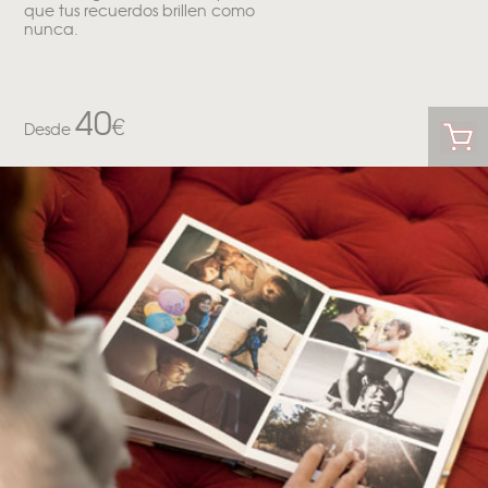
que tus recuerdos brillen como
nunca.
40
€
Desde