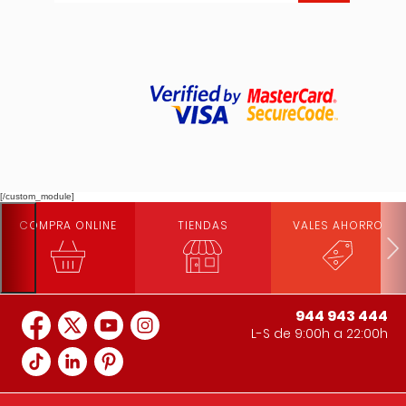
[/custom_module]
COMPRA ONLINE
TIENDAS
VALES AHORRO
944 943 444
L-S de 9:00h a 22:00h