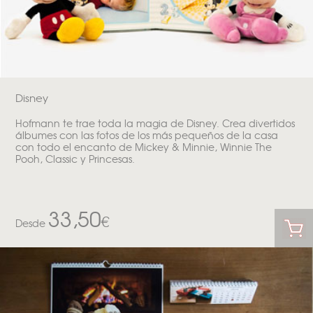
Disney
Hofmann te trae toda la magia de Disney. Crea divertidos
álbumes con las fotos de los más pequeños de la casa
con todo el encanto de Mickey & Minnie, Winnie The
Pooh, Classic y Princesas.
33,50
€
Desde