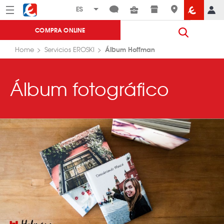
Menú
Eroski
COMPRA ONLINE
Álbum Hoffman
Home
Servicios EROSKI
Álbum fotográfico