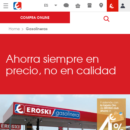
Menú
Eroski
COMPRA ONLINE
Gasolineras
Home
Ahorra siempre en
precio, no en calidad