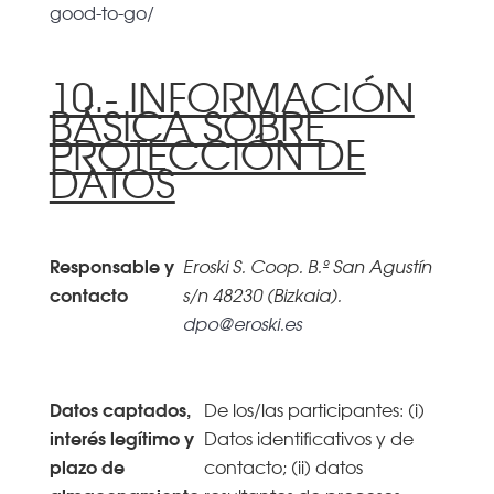
good-to-go/
10.- INFORMACIÓN
BÁSICA SOBRE
PROTECCIÓN DE
DATOS
Responsable y
Eroski S. Coop. B.º San Agustín
contacto
s/n 48230 (Bizkaia).
dpo@eroski.es
Datos captados,
De los/las participantes: (i)
interés legítimo y
Datos identificativos y de
plazo de
contacto; (ii) datos