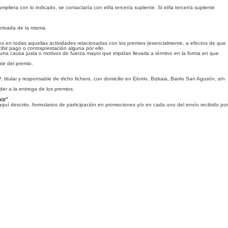
era con lo indicado, se contactaría con el/la tercer/a suplente. Si el/la tercer/a suplente
derivada de la misma.
tes en todas aquellas actividades relacionadas con los premios (esencialmente, a efectos de que
ibir pago o contraprestación alguna por ello.
rra causa justa o motivos de fuerza mayor que impidan llevarla a término en la forma en que
ute del premio.
tular y responsable de dicho fichero, con domicilio en Elorrio, Bizkaia, Barrio San Agustín, s/n
der a la entrega de los premios.
ar”
í descrito, formularios de participación en promociones y/o en cada uno del envío recibido por