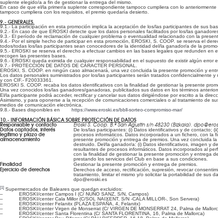
suplente elegido/a a fin de gestionar la entrega del mismo.
En caso de que el/la primer/a suplente correspondiente tampoco cumpliera con lo anteriormente in
tampoco cumpliera con los requisitos, el premio quedaría desierto.
9.- GENERALES.
9.1.- La participación en esta promoción implica la aceptación de los/las participantes de sus b
9.2.- En caso de que EROSKI detecte que los datos personales facilitados por los/las ganadores/a
9.3.- El período de reclamación de cualquier problema o eventualidad relacionado con la presente
9.4.- Por el simple hecho de participar en esta promoción, EROSKI, S. COOP. se reserva el dere
todos/todas los/las participantes sean conocedores de la identidad del/la ganador/a de la promocio
9.5.- EROSKI se reserva el derecho a efectuar cambios en las bases legales que redunden en el b
recogen las presentes bases.
9.6.- EROSKI queda eximida de cualquier responsabilidad en el supuesto de existir algún error en 
9.7.- PROTECCIÓN DE DATOS DE CARACTER PERSONAL.
EROSKI, S. COOP. en ningún caso almacenará, una vez concluida la presente promoción y entreg
Los datos personales suministrados por los/las participantes serán tratados confidencialmente y 
y con CIF.- F20033361.
EROSKI S. COOP. recaba los datos identificativos con la finalidad de gestionar la presente promoc
Una vez conocidos los/las ganadores/ganadoras, publicitados sus datos en los términos anterior
El/la participante podrá acceder, rectificar y cancelar sus datos dirigiéndose por escrito a la dir
Asimismo, y para oponerse a la recepción de comunicaciones comerciales o al tratamiento de sus 
medios de comunicación electrónica.
9.8.- Bases disponibles en
https://www.eroski.es/bbll-sorteo-compromiso-mar/
10.- INFORMACIÓN BÁSICA SOBRE PROTECCIÓN DE DATOS
Responsable y contacto
Eroski S. Coop. B.º San Agustín s/n 48230 (Bizkaia). dpo@eros
Datos captados, interés
De los/las participantes: (i) Datos identificativos y de contacto; (i
legítimo y plazo de
procesos informáticos. Datos incorporados a un fichero, con la fi
almacenamiento
presente promoción y entrega de premios. Una vez concluida la 
destruido. Del/la ganador/a: (i) Datos identificativos, imagen y de
resultantes de procesos informáticos. Datos incorporados al perfi
con la finalidad de gestionar la presente promoción y entrega d
prestando los servicios del Club en base a sus condiciones.
Finalidad
Gestionar la presente promoción y entrega de premios.
Ejercicio de derechos
Derechos de acceso, rectificación, supresión, revocar consenti
tratamiento, limitar el mismo y/o solicitar la portabilidad de sus d
dpo@eroski.es
[1]
Supermercados de Baleares que quedan excluidos:
– EROSKI/center Campos I (C/ NUÑO SANZ, S/N, Campos)
– EROSKI/center Cala Millor (C/SOL NAIXENT, S/N -CALA MILLOR-, Son Servera)
– EROSKI/center Felanitx (PLAZA ESPAÑA, 4, Felanitx)
– EROSKI/center Virgen de Monserrat (C/ VIRGEN DE MONSERRAT 24, Palma de Mallorc
– EROSKI/center Santa Florentina (C/ SANTA FLORENTINA, 16, Palma de Mallorca)