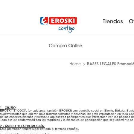
Tiendas
O
Compra Online
BASES LEGALES Promoció
Home
1.- OBJETO.
EROSKI, S. COOP. (en adelante, también EROSKI) con domicilio social en Elorrio, Bizkaia, Bar
supermercados que operan bajo distintos formatos y enseñas, de gran implantación en toda E
de las especies marinas y premiar a aquellos/as participantes que interactúen con las página
Todo ello de conformidad con los requisitos y la mecánica de participación que seguidamente s
2.- ÁMBITO DE LA PROMOCIÓN.
Esta promoción tendrá lugar en todo el territorio español.