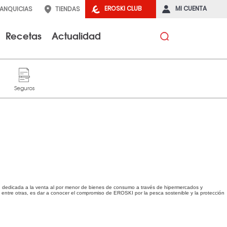
EROSKI CLUB
MI CUENTA
RANQUICIAS
TIENDAS
Recetas
Actualidad
n, dedicada a la venta al por menor de bienes de consumo a través de hipermercados y
d, entre otras, es dar a conocer el compromiso de EROSKI por la pesca sostenible y la protección