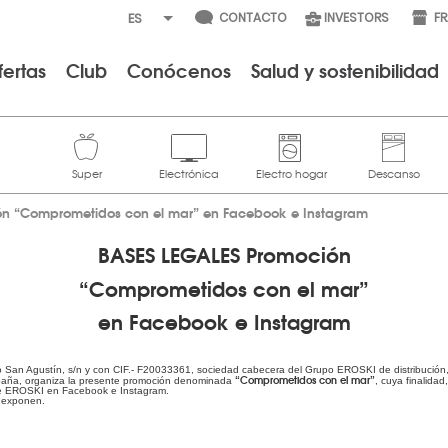
CONTACTO
INVESTORS
F
fertas
Club
Conócenos
Salud y sostenibilidad
n “Comprometidos con el mar” en Facebook e Instagram
BASES LEGALES Promoción
“Comprometidos con el mar”
en Facebook e Instagram
rio San Agustín, s/n y con CIF.- F20033361, sociedad cabecera del Grupo EROSKI de distribució
“Comprometidos con el mar”
spaña, organiza la presente promoción denominada
, cuya finalida
s de EROSKI en Facebook e Instagram.
e exponen.