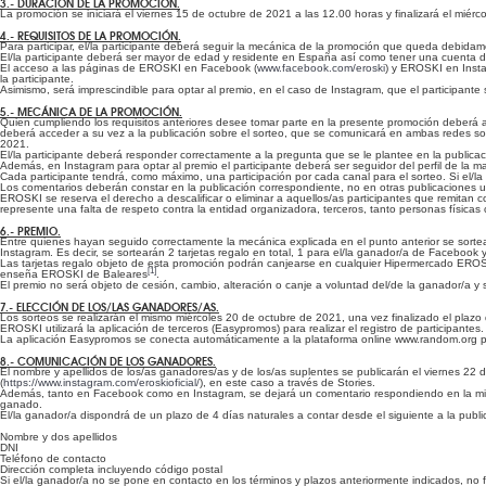
3.- DURACIÓN DE LA PROMOCIÓN.
La promoción se iniciará el viernes 15 de octubre de 2021 a las 12.00 horas y finalizará el miér
4.- REQUISITOS DE LA PROMOCIÓN.
Para participar, el/la participante deberá seguir la mecánica de la promoción que queda debidam
El/la participante deberá ser mayor de edad y residente en España así como tener una cuenta d
El acceso a las páginas de EROSKI en Facebook (
www.facebook.com/eroski
) y EROSKI en Inst
la participante.
Asimismo, será imprescindible para optar al premio, en el caso de Instagram, que el participante s
5.- MECÁNICA DE LA PROMOCIÓN.
Quien cumpliendo los requisitos anteriores desee tomar parte en la presente promoción deberá 
deberá acceder a su vez a la publicación sobre el sorteo, que se comunicará en ambas redes soc
2021.
El/la participante deberá responder correctamente a la pregunta que se le plantee en la publicac
Además, en Instagram para optar al premio el participante deberá ser seguidor del perfil de la mar
Cada participante tendrá, como máximo, una participación por cada canal para el sorteo. Si el/
Los comentarios deberán constar en la publicación correspondiente, no en otras publicaciones u
EROSKI se reserva el derecho a descalificar o eliminar a aquellos/as participantes que remitan 
represente una falta de respeto contra la entidad organizadora, terceros, tanto personas físicas 
6.- PREMIO.
Entre quienes hayan seguido correctamente la mecánica explicada en el punto anterior se sort
Instagram. Es decir, se sortearán 2 tarjetas regalo en total, 1 para el/la ganador/a de Facebook 
Las tarjetas regalo objeto de esta promoción podrán canjearse en cualquier Hipermercado E
[1]
enseña EROSKI de Baleares
.
El premio no será objeto de cesión, cambio, alteración o canje a voluntad del/de la ganador/a y s
7.- ELECCIÓN DE LOS/LAS GANADORES/AS.
Los sorteos se realizarán el mismo miércoles 20 de octubre de 2021, una vez finalizado el plazo
EROSKI utilizará la aplicación de terceros (Easypromos) para realizar el registro de participant
La aplicación Easypromos se conecta automáticamente a la plataforma online www.random.org para r
8.- COMUNICACIÓN DE LOS GANADORES.
El nombre y apellidos de los/as ganadores/as y de los/as suplentes se publicarán el viernes 2
(
https://www.instagram.com/eroskioficial/
), en este caso a través de Stories.
Además, tanto en Facebook como en Instagram, se dejará un comentario respondiendo en la mi
ganado.
El/la ganador/a dispondrá de un plazo de 4 días naturales a contar desde el siguiente a la publ
Nombre y dos apellidos
DNI
Teléfono de contacto
Dirección completa incluyendo código postal
Si el/la ganador/a no se pone en contacto en los términos y plazos anteriormente indicados, no f