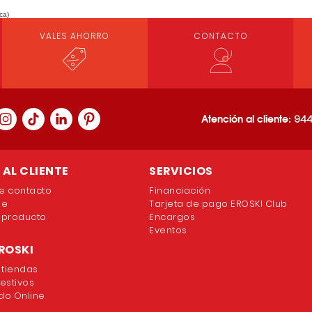
ca)
VALES AHORRO
CONTACTO
Atención al cliente:
944
AL CLIENTE
SERVICIOS
e contacto
Financiación
ne
Tarjeta de pago EROSKI Club
 producto
Encargos
Eventos
ROSKI
 tiendas
festivos
o Online