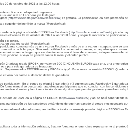
coles 20 de octubre de 2021 a las 12.00 horas.
ente explicada en el apartado siguiente.
e usuario real en Facebook y/o Instagram.
agram (
https://www.instagram.com/eroskioficial/
) es gratuito. La participación en esta promoción s
ea seguidor del perfil de la marca (@eroskioficial).
acceder a la página oficial de EROSKI en Facebook (
http://www.facebook.com/Eroski
) y/o a la p
iales el viernes 15 de octubre de 2021 a las 12.00 horas, y seguir la mecánica de participación
ión del sorteo.
ca en esta red social (@eroskioficial).
la participante comenta más de una vez en Facebook o más de una vez en Instagram, solo se tend
 otros sitios de la fanpage. Sólo serán válidos los comentarios nuevos, no aquellos que consten
comentarios que no tengan que ver directamente con el tema del concurso, incluyan frases ofensi
como jurídicas, o vaya en general contra la moral y el orden público.
earán 2 tarjetas regalo EROSKI por valor de 50€ (CINCUENTA EUROS) cada una, una entre quiene
y otra para el/la ganador/a de Instagram.
ROSKI, Supermercados EROSKI/center y EROSKI/city y/o Estaciones de servicio EROSKI. Quedan
e enviará por correo al domicilio del/de la ganador/a.
 de participación. En el sorteo se elegirá 1 ganador/a y 3 suplentes para Facebook y 1 ganador/
es. De forma manual se descartarán aquellos/as participantes que no cumplan con las condiciones 
ealizar el sorteo y funciona a través de un algoritmo que permite gestionar y resolver cualquier
2 de octubre de 2021 en la página de EROSKI (
https://www.eroski.es/
) y así se hará saber desde 
sma participación de los ganadores avisándoles de que han ganado el sorteo y es necesario q
icación del resultado del sorteo para facilitar a través de mensaje privado dirigido a EROSKI e
acilitara toda la información solicitada, ésta no fuera real o renunciase expresamente al premio