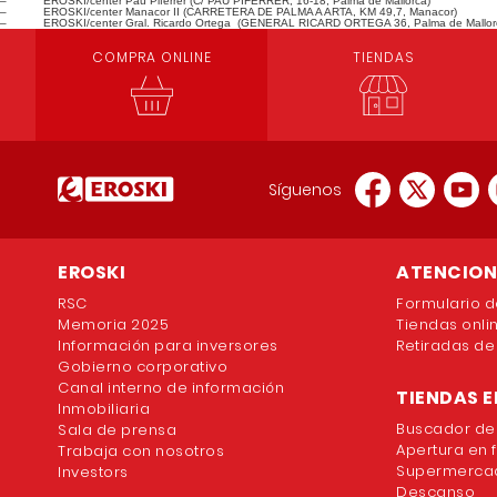
– EROSKI/center Pau Piferrer (C/ PAU PIFERRER, 16-18, Palma de Mallorca)
– EROSKI/center Manacor II (CARRETERA DE PALMA A ARTA, KM 49,7, Manacor)
– EROSKI/center Gral. Ricardo Ortega (GENERAL RICARD ORTEGA 36, Palma de Mallor
COMPRA ONLINE
TIENDAS
Síguenos
EROSKI
ATENCION 
RSC
Formulario d
Memoria 2025
Tiendas onli
Información para inversores
Retiradas de
Gobierno corporativo
Canal interno de información
TIENDAS E
Inmobiliaria
Buscador de
Sala de prensa
Apertura en 
Trabaja con nosotros
Supermercad
Investors
Descanso