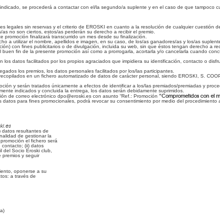
dicado, se procederá a contactar con el/la segundo/a suplente y en el caso de que tampoco cumpli
ases legales sin reservas y el criterio de EROSKI en cuanto a la resolución de cualquier cuestión 
s no son ciertos, estos/as perderán su derecho a recibir el premio.
 promoción finalizará transcurrido un mes desde su finalización.
cho a utilizar el nombre, apellidos e imagen, en su caso, de los/as ganadores/as y los/as suplen
́n) con fines publicitarios o de divulgación, incluida su web, sin que éstos tengan derecho a rec
uen fin de la presente promoción así como a prorrogarla, acortarla y/o cancelarla cuando concu
los datos facilitados por los propios agraciados que impidiera su identificación, contacto o disfr
ados los premios, los datos personales facilitados por los/las participantes.
recopilados en un fichero automatizado de datos de carácter personal, siendo EROSKI, S. COOP. ti
ión y serán tratados únicamente a efectos de identificar a los/las premiados/premiadas y proce
mente indicados y concluida la entrega, los datos serán debidamente suprimidos.
“Comprometidos con el m
ección de correo electrónico dpo@eroski.es con asunto “Ref.: Promoción
datos para fines promocionales, podrá revocar su consentimiento por medio del procedimiento aqu
ki.es
i) datos resultantes de
nalidad de gestionar la
promoción el fichero será
 contacto; (ii) datos
l del Socio Eroski club,
e premios y seguir
miento, oponerse a su
atos: a través de
a)