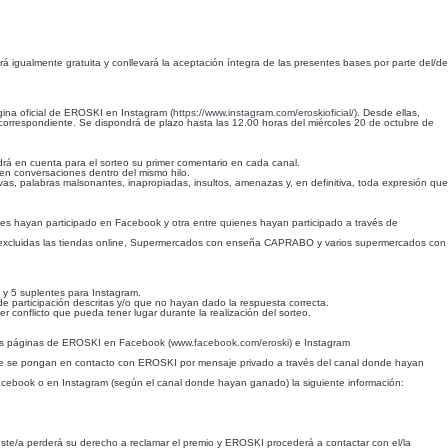
erá igualmente gratuita y conllevará la aceptación íntegra de las presentes bases por parte del/de
ágina oficial de EROSKI en Instagram (
https://www.instagram.com/eroskioficial/
). Desde ellas,
 correspondiente. Se dispondrá de plazo hasta las 12.00 horas del miércoles 20 de octubre de
rá en cuenta para el sorteo su primer comentario en cada canal.
 en conversaciones dentro del mismo hilo.
vas, palabras malsonantes, inapropiadas, insultos, amenazas y, en definitiva, toda expresión que
s hayan participado en Facebook y otra entre quienes hayan participado a través de
 excluidas las tiendas online, Supermercados con enseña CAPRABO y varios supermercados con
a y 5 suplentes para Instagram.
de participación descritas y/o que no hayan dado la respuesta correcta.
 conflicto que pueda tener lugar durante la realización del sorteo.
las páginas de EROSKI en Facebook (
www.facebook.com/eroski
) e Instagram
ue se pongan en contacto con EROSKI por mensaje privado a través del canal donde hayan
n Facebook o en Instagram (según el canal donde hayan ganado) la siguiente información:
, éste/a perderá su derecho a reclamar el premio y EROSKI procederá a contactar con el/la