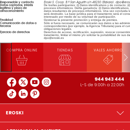
Responsable y contacto
Eroski S. Coop. B.º San Agustín s/n 48230 (Bizkaia). dpo@eros
Datos captados, interés
De los/las participantes: (i) Datos identificativos y de contacto; (i
legítimo y plazo de
procesos informáticos. Del/la ganador/a: (i) Datos identificativos,
almacenamiento
datos resultantes de procesos informáticos. Una vez concluida la
será destruido. La base jurídica para el tratamiento será el con
interesado por medio de su voluntad de participación.
Finalidad
Gestionar la presente promoción y entrega de premios.
Comunicación de datos a
Sólo si fuera necesario, se comunicarán sus datos a las adminis
terceros
correspondientes (por ejemplo, la Agencia Tributaria) para el cu
obligaciones legales.
Ejercicio de derechos
Derechos de acceso, rectificación, supresión, revocar consenti
tratamiento, limitar el mismo y/o solicitar la portabilidad de sus d
dpo@eroski.es
COMPRA ONLINE
TIENDAS
VALES AHORRO
944 943 444
L-S de 9:00h a 22:00h
EROSKI