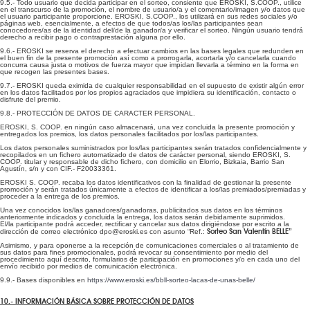
9.5.- Todo usuario que decida participar en el sorteo, consiente que EROSKI, S.COOP., utilice
en el transcurso de la promoción, el nombre de usuario/a y el comentario/imagen y/o datos que
el usuario participante proporcione. EROSKI, S.COOP., los utilizará en sus redes sociales y/o
páginas web, esencialmente, a efectos de que todos/as los/las participantes sean
conocedores/as de la identidad del/de la ganador/a y verificar el sorteo. Ningún usuario tendrá
derecho a recibir pago o contraprestación alguna por ello.
9.6.- EROSKI se reserva el derecho a efectuar cambios en las bases legales que redunden en
el buen fin de la presente promoción así como a prorrogarla, acortarla y/o cancelarla cuando
concurra causa justa o motivos de fuerza mayor que impidan llevarla a término en la forma en
que recogen las presentes bases.
9.7.- EROSKI queda eximida de cualquier responsabilidad en el supuesto de existir algún error
en los datos facilitados por los propios agraciados que impidiera su identificación, contacto o
disfrute del premio.
9.8.- PROTECCIÓN DE DATOS DE CARACTER PERSONAL.
EROSKI, S. COOP. en ningún caso almacenará, una vez concluida la presente promoción y
entregados los premios, los datos personales facilitados por los/las participantes.
Los datos personales suministrados por los/las participantes serán tratados confidencialmente y
recopilados en un fichero automatizado de datos de carácter personal, siendo EROSKI, S.
COOP. titular y responsable de dicho fichero, con domicilio en Elorrio, Bizkaia, Barrio San
Agustín, s/n y con CIF.- F20033361.
EROSKI S. COOP. recaba los datos identificativos con la finalidad de gestionar la presente
promoción y serán tratados únicamente a efectos de identificar a los/las premiados/premiadas y
proceder a la entrega de los premios.
Una vez conocidos los/las ganadores/ganadoras, publicitados sus datos en los términos
anteriormente indicados y concluida la entrega, los datos serán debidamente suprimidos.
El/la participante podrá acceder, rectificar y cancelar sus datos dirigiéndose por escrito a la
Sorteo San Valentín BELLE”
dirección de correo electrónico dpo@eroski.es con asunto “Ref.:
Asimismo, y para oponerse a la recepción de comunicaciones comerciales o al tratamiento de
sus datos para fines promocionales, podrá revocar su consentimiento por medio del
procedimiento aquí descrito, formularios de participación en promociones y/o en cada uno del
envío recibido por medios de comunicación electrónica.
9.9.- Bases disponibles en
https://www.eroski.es/bbll-sorteo-lacas-de-unas-belle/
10.- INFORMACIÓN BÁSICA SOBRE PROTECCIÓN DE DATOS