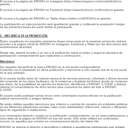
El acceso a la página de EROSKI en Instagram (
https://www.instagram.com/eroskioficial/
) es
gratuito.
El acceso a la página de EROSKI en Facebook (
https://www.facebook.com/Eroski
) es gratuito.
El acceso a la página de EROSKI en Twitter (
https://twitter.com/EROSKI
) es gratuito.
La participación en esta promoción será igualmente gratuita y conllevará la aceptación íntegra
de las presentes bases por parte del/de la participante.
5.- MECÁNICA DE LA PROMOCIÓN.
Quien cumpliendo los requisitos anteriores desee tomar parte en la presente promoción deberá
acceder a la página oficial de EROSKI en Instagram, Facebook y Twitter (en las direcciones web
anteriormente descritas).
Desde ella, deberá acceder a su vez a la publicación sobre el sorteo y seguir la mecánica de
participación correspondiente que explicamos a continuación.
Mecánica:
Ser seguidor del perfil de la marca EROSKI en la red social correspondiente.
Comentar con lo planteado en dicha publicación y mencionar a otro usuario real de la red social
en la que participa.
Si el usuario facilita datos de carácter personal de terceras personas, informará a dichos terceros
del contenido de los datos facilitados, de la existencia y finalidad del fichero donde se contienen
sus datos, de la posibilidad de ejercitar los derechos, identificará a EROSKI, S.COOP. y deberá
obtener el consentimiento de dicho tercero para comunicar los datos de éste a EROSKI,
S.COOP.
El usuario podrá participar tantas veces como comentarios nuevos efectúe en la publicación
original mencionando a amigos distintos.
No serán válidas aquellas menciones que enlacen a cuentas de usuarios y/o entidades públicas
en las diferentes plataformas sociales, tales como celebridades, influencers, marcas o diferentes
tipos de organismos e instituciones.
Los comentarios deberán constar en la publicación correspondiente, no en otras publicaciones u
otros sitios de la página de EROSKI en esa red social. Sólo serán válidos los comentarios
nuevos, no aquellos que consten en conversaciones dentro del mismo hilo.
EROSKI se reserva el derecho a descalificar o eliminar a aquellos/as participantes que remitan