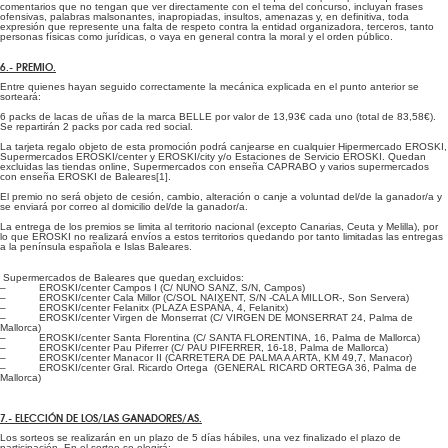
comentarios que no tengan que ver directamente con el tema del concurso, incluyan frases
ofensivas, palabras malsonantes, inapropiadas, insultos, amenazas y, en definitiva, toda
expresión que represente una falta de respeto contra la entidad organizadora, terceros, tanto
personas físicas como jurídicas, o vaya en general contra la moral y el orden público.
6.- PREMIO.
Entre quienes hayan seguido correctamente la mecánica explicada en el punto anterior se
sorteará:
6 packs de lacas de uñas de la marca BELLE por valor de 13,93€ cada uno (total de 83,58€).
Se repartirán 2 packs por cada red social.
La tarjeta regalo objeto de esta promoción podrá canjearse en cualquier Hipermercado EROSKI,
Supermercados EROSKI/center y EROSKI/city y/o Estaciones de Servicio EROSKI. Quedan
excluidas las tiendas online, Supermercados con enseña CAPRABO y varios supermercados
con enseña EROSKI de Baleares
[1]
.
El premio no será objeto de cesión, cambio, alteración o canje a voluntad del/de la ganador/a y
se enviará por correo al domicilio del/de la ganador/a.
La entrega de los premios se limita al territorio nacional (excepto Canarias, Ceuta y Melilla), por
lo que EROSKI no realizará envíos a estos territorios quedando por tanto limitadas las entregas
a la península española e Islas Baleares.
Supermercados de Baleares que quedan excluidos:
– EROSKI/center Campos I (C/ NUÑO SANZ, S/N, Campos)
– EROSKI/center Cala Millor (C/SOL NAIXENT, S/N -CALA MILLOR-, Son Servera)
– EROSKI/center Felanitx (PLAZA ESPAÑA, 4, Felanitx)
– EROSKI/center Virgen de Monserrat (C/ VIRGEN DE MONSERRAT 24, Palma de
Mallorca)
– EROSKI/center Santa Florentina (C/ SANTA FLORENTINA, 16, Palma de Mallorca)
– EROSKI/center Pau Piferrer (C/ PAU PIFERRER, 16-18, Palma de Mallorca)
– EROSKI/center Manacor II (CARRETERA DE PALMA A ARTA, KM 49,7, Manacor)
– EROSKI/center Gral. Ricardo Ortega (GENERAL RICARD ORTEGA 36, Palma de
Mallorca)
7.- ELECCIÓN DE LOS/LAS GANADORES/AS.
Los sorteos se realizarán en un plazo de 5 días hábiles, una vez finalizado el plazo de
participación. En el sorteo se elegirá: