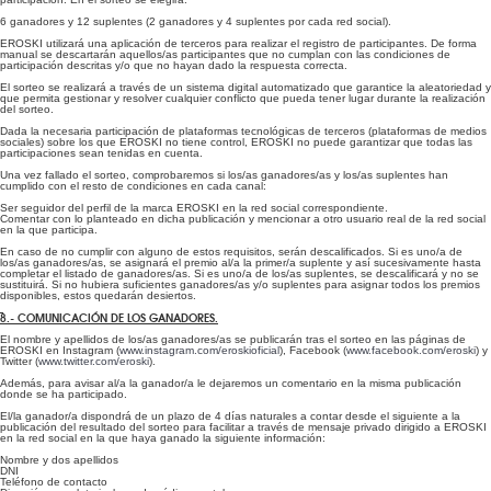
6 ganadores y 12 suplentes (2 ganadores y 4 suplentes por cada red social).
EROSKI utilizará una aplicación de terceros para realizar el registro de participantes. De forma
manual se descartarán aquellos/as participantes que no cumplan con las condiciones de
participación descritas y/o que no hayan dado la respuesta correcta.
El sorteo se realizará a través de un sistema digital automatizado que garantice la aleatoriedad y
que permita gestionar y resolver cualquier conflicto que pueda tener lugar durante la realización
del sorteo.
Dada la necesaria participación de plataformas tecnológicas de terceros (plataformas de medios
sociales) sobre los que EROSKI no tiene control, EROSKI no puede garantizar que todas las
participaciones sean tenidas en cuenta.
Una vez fallado el sorteo, comprobaremos si los/as ganadores/as y los/as suplentes han
cumplido con el resto de condiciones en cada canal:
Ser seguidor del perfil de la marca EROSKI en la red social correspondiente.
Comentar con lo planteado en dicha publicación y mencionar a otro usuario real de la red social
en la que participa.
En caso de no cumplir con alguno de estos requisitos, serán descalificados. Si es uno/a de
los/as ganadores/as, se asignará el premio al/a la primer/a suplente y así sucesivamente hasta
completar el listado de ganadores/as. Si es uno/a de los/as suplentes, se descalificará y no se
sustituirá. Si no hubiera suficientes ganadores/as y/o suplentes para asignar todos los premios
disponibles, estos quedarán desiertos.
8.- COMUNICACIÓN DE LOS GANADORES.
El nombre y apellidos de los/as ganadores/as se publicarán tras el sorteo en las páginas de
EROSKI en Instagram (
www.instagram.com/eroskioficial
), Facebook (
www.facebook.com/eroski
) y
Twitter (
www.twitter.com/eroski
).
Además, para avisar al/a la ganador/a le dejaremos un comentario en la misma publicación
donde se ha participado.
El/la ganador/a dispondrá de un plazo de 4 días naturales a contar desde el siguiente a la
publicación del resultado del sorteo para facilitar a través de mensaje privado dirigido a EROSKI
en la red social en la que haya ganado la siguiente información:
Nombre y dos apellidos
DNI
Teléfono de contacto