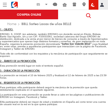
Menú
Eroski
COMPRA ONLINE
BBLL Sorteo Lacas de uñas BELLE
Home
1.- OBJETO.
EROSKI, S. COOP. (en adelante, también EROSKI) con domicilio social en Elorrio, Bizkaia,
Barrio San Agustín, s/n y con CIF.- F20033361, sociedad cabecera del Grupo EROSKI de
distribución, dedicada a la venta al por menor de bienes de consumo a través de hipermercados
y supermercados que operan bajo distintos formatos y enseñas, de gran implantación en toda
“Sorteo San Valentín BELLE”
España, organiza la presente promoción denominada
cuya finalidad
es, entre otras, premiar a aquellos/as participantes que interactúen con la página de Facebook,
Instagram y Twitter de EROSKI.
Todo ello de conformidad con los requisitos y la mecánica de participación que seguidamente se
exponen.
2.- ÁMBITO DE LA PROMOCIÓN.
Esta promoción tendrá lugar en todo el territorio español.
3.- DURACIÓN DE LA PROMOCIÓN.
La promoción se iniciará el 10 de febrero 2025 y finalizará el 12 de febrero de 2025 a las 23.59
horas.
4.- REQUISITOS DE LA PROMOCIÓN.
Para participar, el/la participante deberá seguir la mecánica de la promoción que queda
debidamente explicada en el apartado siguiente.
La participación en esta promoción se puede llevar a cabo en las páginas o publicaciones de
EROSKI en Instagram, Facebook y Twitter.
El/la participante deberá ser mayor de edad y residente en España así como tener una cuenta
de usuario real en la red en la que quiera participar.