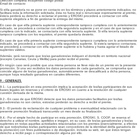
Dirección completa incluyendo código postal
Email de contacto
Si el/la ganador/a no se pone en contacto en los términos y plazos anteriormente indicados, no
facilitara toda la información solicitada, ésta no fuera real o renunciase expresamente al premio,
éste/a perderá su derecho a reclamar el premio y EROSKI procederá a contactar con el/la
suplente elegido/a a fin de gestionar la entrega del mismo.
En caso de que el/la primer/a suplente correspondiente tampoco cumpliera con lo anteriormente
indicado, se procederá a contactar con el/la segundo/a suplente y en el caso de que tampoco
cumpliera con lo indicado, se contactaría con el/la tercer/a suplente. Si el/la tercer/a suplente
tampoco cumpliera con los requisitos, el premio quedaría desierto.
En caso de que el/la primer/a suplente correspondiente tampoco cumpliera con lo anteriormente
indicado, se procederá a contactar con el/la segundo/a suplente. Si este/a tampoco contactara,
se procederá a contactar con el/la siguiente suplente si lo hubiera y hasta agotar el listado de
suplentes válidos.
Además, será necesario que los/as ganadores/as indiquen el domicilio en territorio nacional
(excepto Canarias, Ceuta y Melilla) para poder recibir el premio.
En ningún caso será posible que una misma persona se lleve más de un premio en la presente
promoción. Si una vez recibidos los datos personales de cada ganador/a, se comprueba que
coincide alguno de los/as ganadores/as, automáticamente se descalificará a dicha persona,
aunque haya resultado ganadora en canales diferentes.
9.- GENERALES.
9.1.- La participación en esta promoción implica la aceptación de los/las participantes de sus
bases legales sin reservas y el criterio de EROSKI en cuanto a la resolución de cualquier
cuestión derivada de la misma.
9.2.- En caso de que EROSKI detecte que los datos personales facilitados por los/las
ganadores/as no son ciertos, estos/as perderán su derecho a recibir el premio.
9.3.- El periodo de reclamación de cualquier problema o eventualidad relacionado con la
presente promoción finalizará transcurrido un mes desde su finalización.
9.4.- Por el simple hecho de participar en esta promoción, EROSKI, S. COOP. se reserva el
derecho a utilizar el nombre, apellidos e imagen, en su caso, de los/as ganadores/as y los/as
suplentes en todas aquellas actividades relacionadas con los premios (esencialmente, a efectos
de que todos/todas los/las participantes sean conocedores de la identidad del/la ganador/a de
la promoción) con fines publicitarios o de divulgación, incluida su web, sin que éstos tengan
derecho a recibir pago o contraprestación alguna por ello.