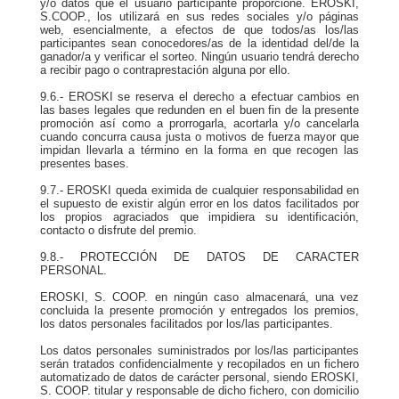
y/o datos que el usuario participante proporcione. EROSKI,
S.COOP., los utilizará en sus redes sociales y/o páginas
web, esencialmente, a efectos de que todos/as los/las
participantes sean conocedores/as de la identidad del/de la
ganador/a y verificar el sorteo. Ningún usuario tendrá derecho
a recibir pago o contraprestación alguna por ello.
9.6.- EROSKI se reserva el derecho a efectuar cambios en
las bases legales que redunden en el buen fin de la presente
promoción así como a prorrogarla, acortarla y/o cancelarla
cuando concurra causa justa o motivos de fuerza mayor que
impidan llevarla a término en la forma en que recogen las
presentes bases.
9.7.- EROSKI queda eximida de cualquier responsabilidad en
el supuesto de existir algún error en los datos facilitados por
los propios agraciados que impidiera su identificación,
contacto o disfrute del premio.
9.8.- PROTECCIÓN DE DATOS DE CARACTER
PERSONAL.
EROSKI, S. COOP. en ningún caso almacenará, una vez
concluida la presente promoción y entregados los premios,
los datos personales facilitados por los/las participantes.
Los datos personales suministrados por los/las participantes
serán tratados confidencialmente y recopilados en un fichero
automatizado de datos de carácter personal, siendo EROSKI,
S. COOP. titular y responsable de dicho fichero, con domicilio