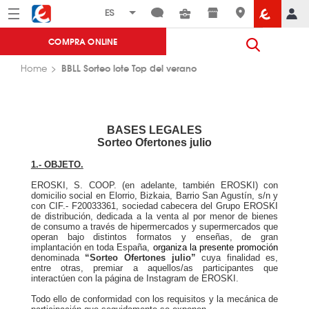
Menú
Eroski
COMPRA ONLINE
BBLL Sorteo lote Top del verano
Home
BASES LEGALES
Sorteo Ofertones julio
1.- OBJETO.
EROSKI, S. COOP. (en adelante, también EROSKI) con
domicilio social en Elorrio, Bizkaia, Barrio San Agustín, s/n y
con CIF.- F20033361, sociedad cabecera del Grupo EROSKI
de distribución, dedicada a la venta al por menor de bienes
de consumo a través de hipermercados y supermercados que
operan bajo distintos formatos y enseñas, de gran
implantación en toda España,
organiza la presente promoción
denominada
“Sorteo Ofertones julio”
cuya finalidad es,
entre otras, premiar a aquellos/as participantes que
interactúen con la página de Instagram de EROSKI.
Todo ello de conformidad con los requisitos y la mecánica de