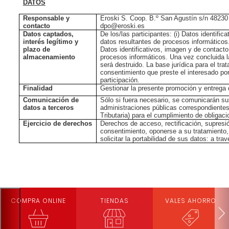
DATOS
Responsable y
Eroski S. Coop. B.º San Agustín s/n 48230 
contacto
dpo@eroski.es
Datos captados,
De los/las participantes: (i) Datos identifica
interés legítimo y
datos resultantes de procesos informáticos. 
plazo de
Datos identificativos, imagen y de contacto;
almacenamiento
procesos informáticos. Una vez concluida l
será destruido. La base jurídica para el tra
consentimiento que preste el interesado po
participación.
Finalidad
Gestionar la presente promoción y entrega
Comunicación de
Sólo si fuera necesario, se comunicarán su
datos a terceros
administraciones públicas correspondientes
Tributaria) para el cumplimiento de obligaci
Ejercicio de derechos
Derechos de acceso, rectificación, supresi
consentimiento, oponerse a su tratamiento,
solicitar la portabilidad de sus datos: a t
COMPRA ONLINE
TIENDAS
VALES AHORRO