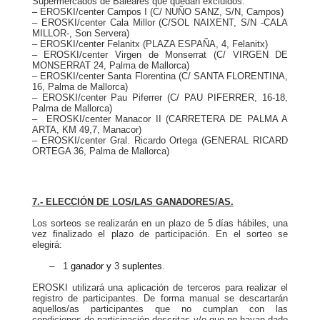
Supermercados de Baleares que quedan excluidos:
– EROSKI/center Campos I (C/ NUÑO SANZ, S/N, Campos)
– EROSKI/center Cala Millor (C/SOL NAIXENT, S/N -CALA
MILLOR-, Son Servera)
– EROSKI/center Felanitx (PLAZA ESPAÑA, 4, Felanitx)
– EROSKI/center Virgen de Monserrat (C/ VIRGEN DE
MONSERRAT 24, Palma de Mallorca)
– EROSKI/center Santa Florentina (C/ SANTA FLORENTINA,
16, Palma de Mallorca)
– EROSKI/center Pau Piferrer (C/ PAU PIFERRER, 16-18,
Palma de Mallorca)
– EROSKI/center Manacor II (CARRETERA DE PALMA A
ARTA, KM 49,7, Manacor)
– EROSKI/center Gral. Ricardo Ortega (GENERAL RICARD
ORTEGA 36, Palma de Mallorca)
7.- ELECCIÓN DE LOS/LAS GANADORES/AS.
Los sorteos se realizarán en un plazo de 5 días hábiles, una
vez finalizado el plazo de participación. En el sorteo se
elegirá:
–
1
ganador
y
3
suplentes
.
EROSKI utilizará una aplicación de terceros para realizar el
registro de participantes. De forma manual se descartarán
aquellos/as participantes que no cumplan con las
condiciones de participación descritas y/o que no hayan dado