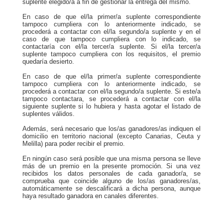
suplente elegido/a a fin de gestionar la entrega del mismo.
En caso de que el/la primer/a suplente correspondiente
tampoco cumpliera con lo anteriormente indicado, se
procederá a contactar con el/la segundo/a suplente y en el
caso de que tampoco cumpliera con lo indicado, se
contactaría con el/la tercer/a suplente. Si el/la tercer/a
suplente tampoco cumpliera con los requisitos, el premio
quedaría desierto.
En caso de que el/la primer/a suplente correspondiente
tampoco cumpliera con lo anteriormente indicado, se
procederá a contactar con el/la segundo/a suplente. Si este/a
tampoco contactara, se procederá a contactar con el/la
siguiente suplente si lo hubiera y hasta agotar el listado de
suplentes válidos.
Además, será necesario que los/as ganadores/as indiquen el
domicilio en territorio nacional (excepto Canarias, Ceuta y
Melilla) para poder recibir el premio.
En ningún caso será posible que una misma persona se lleve
más de un premio en la presente promoción. Si una vez
recibidos los datos personales de cada ganador/a, se
comprueba que coincide alguno de los/as ganadores/as,
automáticamente se descalificará a dicha persona, aunque
haya resultado ganadora en canales diferentes.