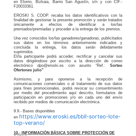
en Elorrio, Bizkaia, Barrio San Agustín, s/n y con CIF.-
F20033361.
EROSKI S. COOP. recaba los datos identificativos con la
finalidad de gestionar la presente promoción y serán tratados
únicamente a efectos de identificar a los/las
premiados/premiadas y proceder a la entrega de los premios.
Una vez conocidos los/las ganadores/ganadoras, publicitados
sus datos en los términos anteriormente indicados y
concluida la entrega, los datos serán debidamente
suprimidos.
El/la participante podrá acceder, rectificar y cancelar sus
datos dirigiéndose por escrito a la dirección de correo
electrónico dpo@eroski.es con asunto “Ref.:
Sorteo
Ofertones julio”
Asimismo, y para oponerse a la recepción de
comunicaciones comerciales o al tratamiento de sus datos
para fines promocionales, podrá revocar su consentimiento
por medio del procedimiento aquí descrito, formularios de
participación en promociones y/o en cada uno del envío
recibido por medios de comunicación electrónica.
9.9.- Bases disponibles
https://www.eroski.es/bbll-sorteo-lote-
en
top-verano/
10.- INFORMACIÓN BÁSICA SOBRE PROTECCIÓN DE